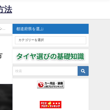
方法
都道府県を選ぶ
シー
方